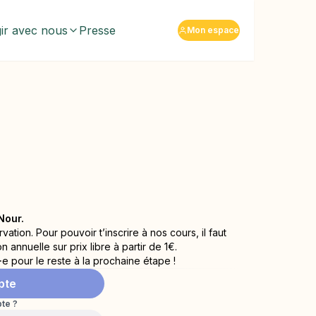
ir avec nous
Presse
Mon espace
️
Nour.
tion. Pour pouvoir t’inscrire à nos cours, il faut
annuelle sur prix libre à partir de 1€.
 pour le reste à la prochaine étape !
pte
te ?