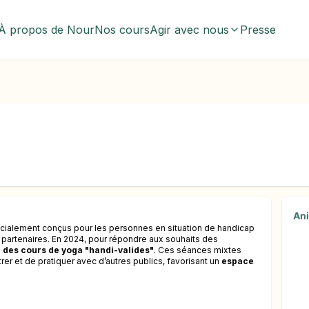
À propos de Nour
Nos cours
Agir avec nous
Presse
An
ialement conçus pour les personnes en situation de handicap
 partenaires. En 2024, pour répondre aux souhaits des
des cours de yoga "handi-valides"
. Ces séances mixtes
r et de pratiquer avec d’autres publics, favorisant un
espace