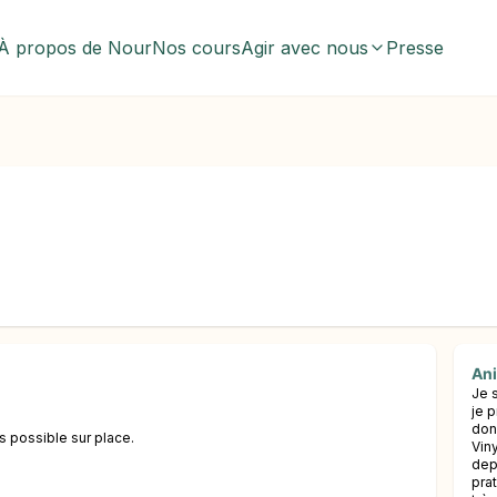
À propos de Nour
Nos cours
Agir avec nous
Presse
An
Je 
je 
don
s possible sur place.
Vin
dep
pra