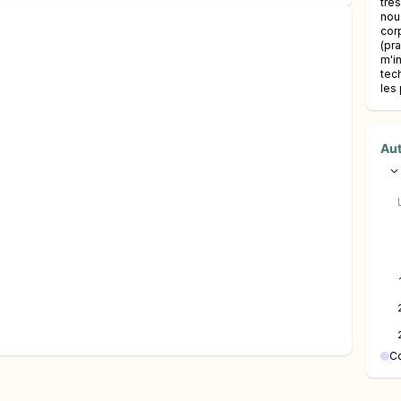
trè
nou
cor
(pr
m'i
tec
les 
Aut
C