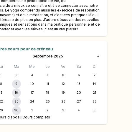
s complète, une philosophie de vie, qui
s aide à mieux se connaître et à se connecter avec notre
ps. Le yoga comprends aussi les exercices de respiration
anayama) et de la méditation, et c'est ces pratiques là qui
ntéresse de plus en plus. J'adore découvrir des nouvelles
hniques et sensations dans ma pratique personnelle et de
partager avec les élèves, c'est un vrai plaisir !
res cours pour ce créneau
Septembre 2025
Lu
Ma
Me
Je
Ve
Sa
Di
1
2
3
4
5
6
7
8
9
10
11
12
13
14
15
16
17
18
19
20
21
22
23
24
25
26
27
28
29
30
1
2
3
4
5
ours dispos
Cours complets